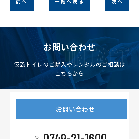
前へ
一覧へ戻る
次へ
CONTACT
お問い合わせ
仮設トイレのご購入やレンタルのご相談は
こちらから
お問い合わせ
0749-21-1600